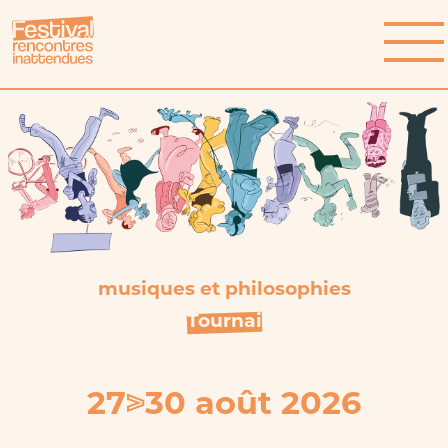
Qu'est-ce qui nous arrive ?
Programme
Invité·e·s
Actualités
musiques et philosophies
Festival
Tournai
Équipe
Partenaires
27
>
30 août 2026
Infos pratiques