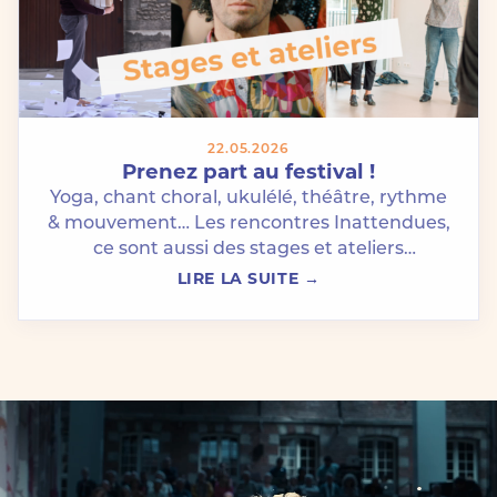
22.05.2026
Prenez part au festival !
Yoga, chant choral, ukulélé, théâtre, rythme
& mouvement… Les rencontres Inattendues,
ce sont aussi des stages et ateliers
participatifs pour explorer, créer,…
LIRE LA SUITE