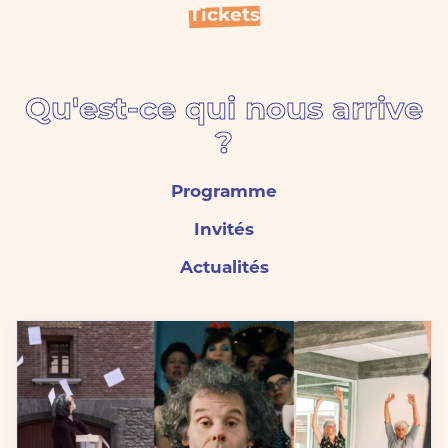
Tickets
Presse
Éditions précédentes
Qu'est-ce qui nous arrive
?
Tickets
Programme
Invités
Actualités