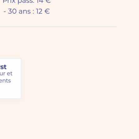
Prix pass: 14 €
- 30 ans : 12 €
st
ur et
ents