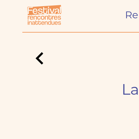
Re
Qu'est-ce qui nous
arrive ?
Festival
Équipe
La
Partenaires