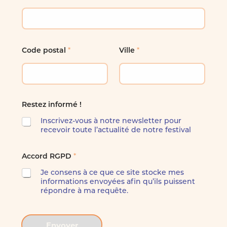
Presse
Éditions précédentes
*
*
Code postal
Ville
Tickets
Restez informé !
Inscrivez-vous à notre newsletter pour
recevoir toute l’actualité de notre festival
R
*
Accord RGPD
G
P
Je consens à ce que ce site stocke mes
D
informations envoyées afin qu’ils puissent
A
répondre à ma requête.
c
c
o
r
Envoyer
d