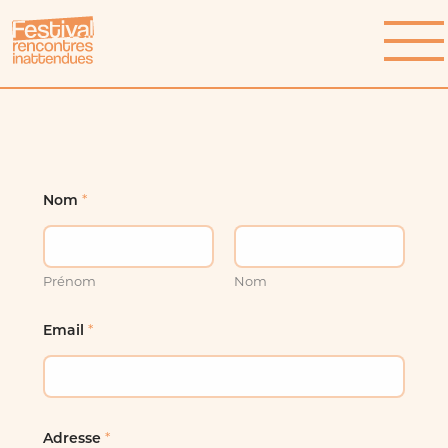
Qu'est-ce qui nous arrive ?
Programme
Invité·e·s
*
Nom
Actualités
Prénom
Nom
Festival
*
Équipe
Email
Partenaires
Infos pratiques
*
Adresse