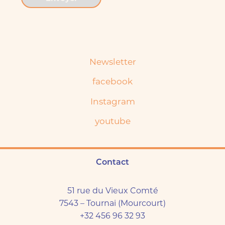
A
A
c
c
l
o
t
r
d
e
Newsletter
r
facebook
n
a
Instagram
t
youtube
i
v
e
Contact
:
51 rue du Vieux Comté
7543 – Tournai (Mourcourt)
+32 456 96 32 93